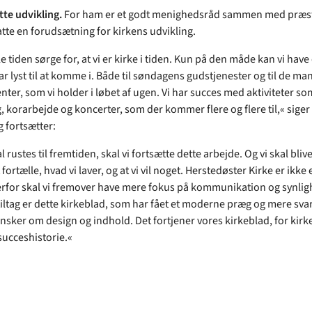
tte udvikling.
For ham er et godt menighedsråd sammen med præs
tte en forudsætning for kirkens udvikling.
le tiden sørge for, at vi er kirke i tiden. Kun på den måde kan vi have
r lyst til at komme i. Både til søndagens gudstjenester og til de ma
ter, som vi holder i løbet af ugen. Vi har succes med aktiviteter so
, korarbejde og koncerter, som der kommer flere og flere til,« siger
 fortsætter:
al rustes til fremtiden, skal vi fortsætte dette arbejde. Og vi skal bli
t fortælle, hvad vi laver, og at vi vil noget. Herstedøster Kirke er ikke
erfor skal vi fremover have mere fokus på kommunikation og synligh
iltag er dette kirkeblad, som har fået et moderne præg og mere svare
nsker om design og indhold. Det fortjener vores kirkeblad, for kirk
succeshistorie.«