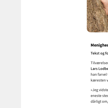
Menighed
Tekst og f
Tilværelse
Lars Lodb
han farvel 
kæresten 
»Jeg vidst
eneste sted
dårligt om