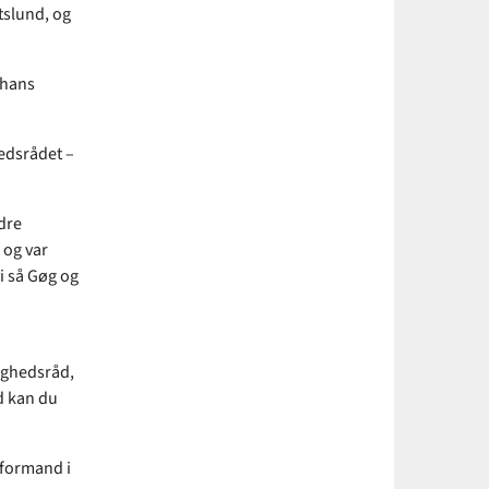
tslund, og
 hans
hedsrådet –
dre
 og var
i så Gøg og
ighedsråd,
åd kan du
 formand i