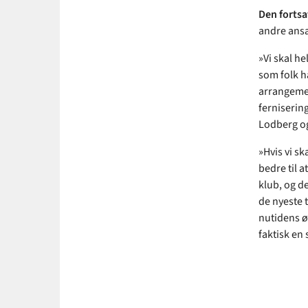
Den fortsa
andre ansa
»Vi skal he
som folk ha
arrangemen
fernisering
Lodberg og
»Hvis vi sk
bedre til a
klub, og d
de nyeste t
nutidens ø
faktisk en 