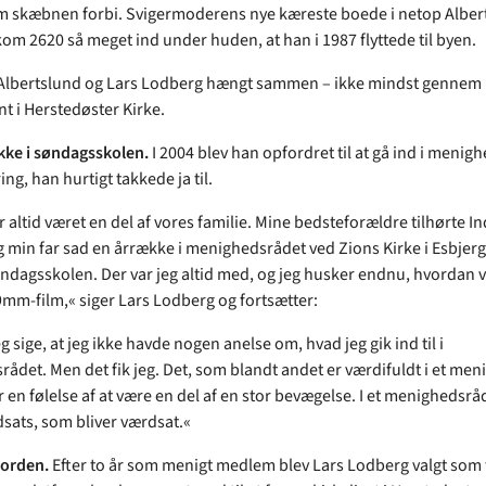
 skæbnen forbi. Svigermoderens nye kæreste boede i netop Alber
om 2620 så meget ind under huden, at han i 1987 flyttede til byen.
 Albertslund og Lars Lodberg hængt sammen – ikke mindst gennem
 i Herstedøster Kirke.
kke i søndagsskolen.
I 2004 blev han opfordret til at gå ind i menig
ng, han hurtigt takkede ja til.
 altid været en del af vores familie. Mine bedsteforældre tilhørte In
g min far sad en årrække i menighedsrådet ved Zions Kirke i Esbjerg
øndagsskolen. Der var jeg altid med, og jeg husker endnu, hvordan v
mm-film,« siger Lars Lodberg og fortsætter:
 sige, at jeg ikke havde nogen anelse om, hvad jeg gik ind til i
ådet. Men det fik jeg. Det, som blandt andet er værdifuldt i et men
år en følelse af at være en del af en stor bevægelse. I et menighedsr
dsats, som bliver værdsat.«
jorden.
Efter to år som menigt medlem blev Lars Lodberg valgt som