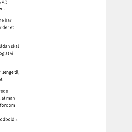
, og
en.
ne har
 der et
Sådan skal
og at vi
længe til,
t.
rede
, at man
n fordom
n
fodbold,«