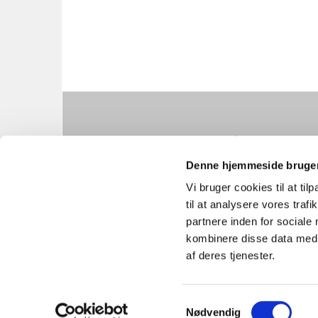
Herstedøster Kir

Denne hjemmeside bruger
Vi bruger cookies til at til
til at analysere vores tra
partnere inden for sociale
kombinere disse data med a
af deres tjenester.
S
Nødvendig