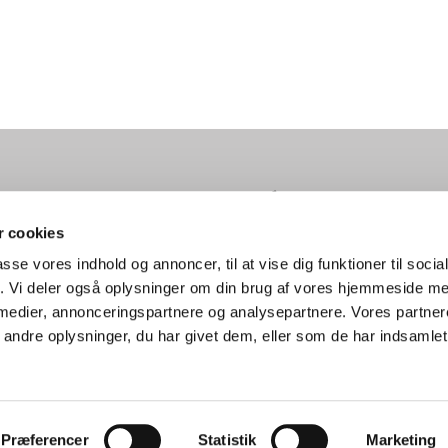
ke · Herstedøstergade 5, 2620 Albertslund
Tlf 4366 0680
herste


 cookies
passe vores indhold og annoncer, til at vise dig funktioner til soci
fik. Vi deler også oplysninger om din brug af vores hjemmeside m
 medier, annonceringspartnere og analysepartnere. Vores partne
Tilgængelighedserklæring
ndre oplysninger, du har givet dem, eller som de har indsamlet 
Privatlivspolitik
Log på ChurchDesk
Præferencer
Statistik
Marketing