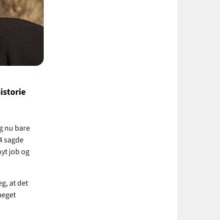
istorie
g nu bare
4 sagde
nyt job og
g, at det
meget