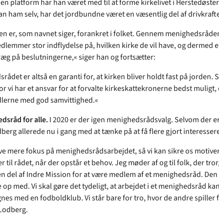
en platform har han været med til at forme kirkelivet i Herstedøster
n ham selv, har det jordbundne været en væsentlig del af drivkraft
en er, som navnet siger, forankret i folket. Gennem menighedsråde
dlemmer stor indflydelse på, hvilken kirke de vil have, og dermed er
præg på beslutningerne,« siger han og fortsætter:
ådet er altså en garanti for, at kirken bliver holdt fast på jorden. 
or vi har et ansvar for at forvalte kirkeskattekronerne bedst muligt, 
lerne med god samvittighed.«
dsråd for alle.
I 2020 er der igen menighedsrådsvalg. Selvom der er 
berg allerede nu i gang med at tænke på at få flere gjort interessere
ave mere fokus på menighedsrådsarbejdet, så vi kan sikre os motive
il rådet, når der opstår et behov. Jeg møder af og til folk, der tror
en del af Indre Mission for at være medlem af et menighedsråd. De
e op med. Vi skal gøre det tydeligt, at arbejdet i et menighedsråd ka
es med en fodboldklub. Vi står bare for tro, hvor de andre spiller 
 Lodberg.