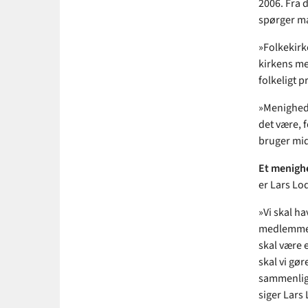
2006. Fra d
spørger ma
»Folkekirk
kirkens me
folkeligt 
»Menighedsr
det være, f
bruger mid
Et menighe
er Lars Lod
»Vi skal h
medlemmer t
skal være 
skal vi gør
sammenlign
siger Lars