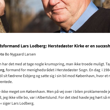
sformand Lars Lodberg: Herstedøster Kirke er en succesh
oto
Bo Nygaard Larsen
n har det med at tage nogle krumspring, man ikke troede muligt. Ta
erg
, formand for menighedsrådet i Herstedøster Sogn. En dag i 198
til sit fædrene Esbjerg og satte sig i sin bil mod København, hvor et 
ventede.
e ikke meget om København. Men på vej over i bilen proklamerede je
, jeg ikke ville bo, var i Albertslund. For det sted havde jeg hørt så 
,« siger Lars Lodberg.