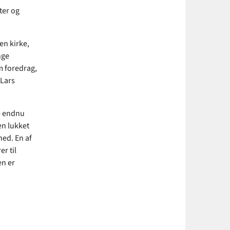
ter og
 en kirke,
nge
m foredrag,
 Lars
ve endnu
 en lukket
ed. En af
r til
en er