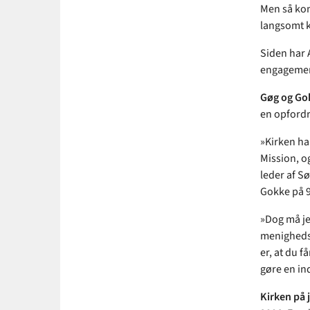
Men så kom
langsomt k
Siden har
engagement
Gøg og Go
en opfordri
»Kirken har
Mission, o
leder af S
Gokke på 9
»Dog må jeg
menighedsr
er, at du f
gøre en in
Kirken på 