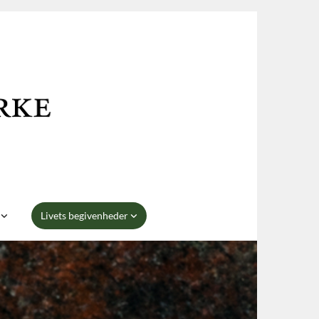
n
Livets begivenheder