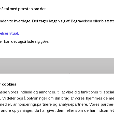
 så tal med præsten om det.
nden to hverdage. Det tager lægen sig af. Begravelsen eller bisætt
lsesritual.
, kan det også lade sig gøre.
ke · Herstedøstergade 5, 2620 Albertslund
Tlf 4366 0680
herste


 cookies
passe vores indhold og annoncer, til at vise dig funktioner til soci
fik. Vi deler også oplysninger om din brug af vores hjemmeside m
 medier, annonceringspartnere og analysepartnere. Vores partne
Tilgængelighedserklæring
ndre oplysninger, du har givet dem, eller som de har indsamlet 