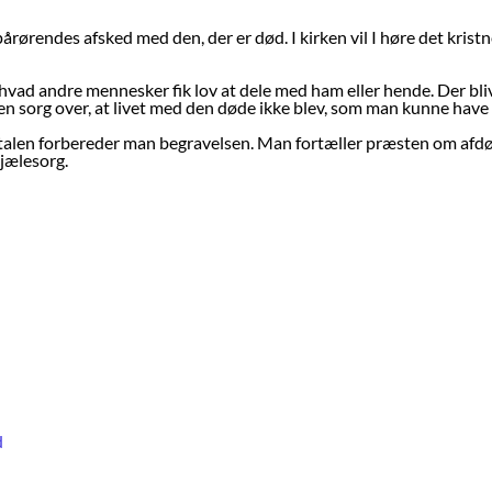
 pårørendes afsked med den, der er død. I kirken vil I høre det krist
t, hvad andre mennesker fik lov at dele med ham eller hende. Der bli
å en sorg over, at livet med den døde ikke blev, som man kunne have
alen forbereder man begravelsen. Man fortæller præsten om afdøde 
jælesorg.
d