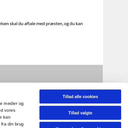
elsen skal du aftale med præsten, og du kan
doester.sogn@km.dk
Tillad alle cookies
ale medier og
ed vores
Tillad valgte
re kan
fra din brug