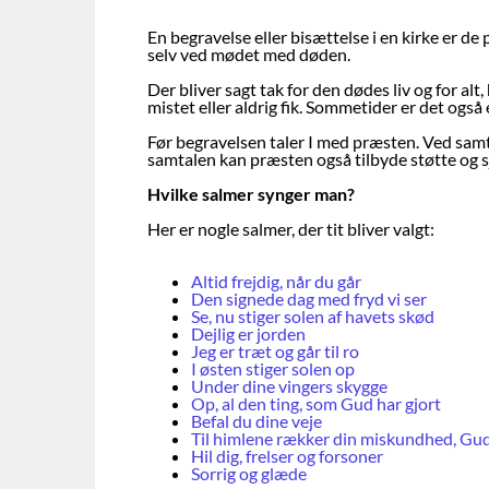
En begravelse eller bisættelse i en kirke er de
selv ved mødet med døden.
Der bliver sagt tak for den dødes liv og for al
mistet eller aldrig fik. Sommetider er det ogs
Før begravelsen taler I med præsten. Ved samt
samtalen kan præsten også tilbyde støtte og s
Hvilke salmer synger man?
Her er nogle salmer, der tit bliver valgt:
Altid frejdig, når du går
Den signede dag med fryd vi ser
Se, nu stiger solen af havets skød
Dejlig er jorden
Jeg er træt og går til ro
I østen stiger solen op
Under dine vingers skygge
Op, al den ting, som Gud har gjort
Befal du dine veje
Til himlene rækker din miskundhed, Gu
Hil dig, frelser og forsoner
Sorrig og glæde