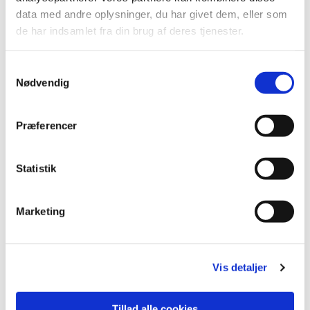
data med andre oplysninger, du har givet dem, eller som
de har indsamlet fra din brug af deres tjenester.
S
Nødvendig
a
m
t
Præferencer
y
k
k
Statistik
e
v
Marketing
a
l
Du vil måske også kunne lide...
g
Vis detaljer
Tillad alle cookies