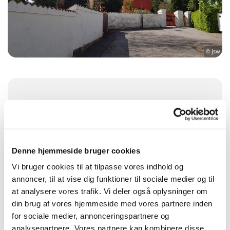
© jsw
Søndag 3. januar 2027, kl. 10:30
Herstedøster Kirke, Herstedøstergade 7,
2620 Albertslund
Denne hjemmeside bruger cookies
Vi bruger cookies til at tilpasse vores indhold og
annoncer, til at vise dig funktioner til sociale medier og til
at analysere vores trafik. Vi deler også oplysninger om
din brug af vores hjemmeside med vores partnere inden
for sociale medier, annonceringspartnere og
analysepartnere. Vores partnere kan kombinere disse