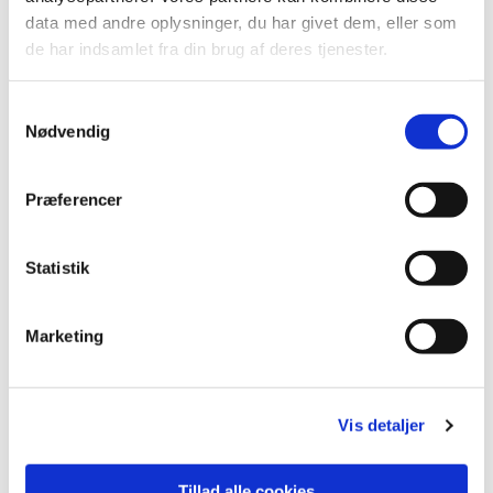
data med andre oplysninger, du har givet dem, eller som
de har indsamlet fra din brug af deres tjenester.
S
Nødvendig
a
m
t
Præferencer
y
k
k
Statistik
e
v
Marketing
a
l
Du vil måske også kunne lide...
g
Vis detaljer
Tillad alle cookies