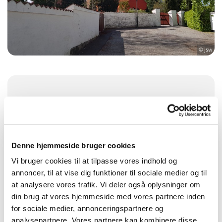
© jsw
Søndag 28. marts 2027, kl. 10:30
Herstedøster Kirke, Herstedøstergade 7,
2620 Albertslund
Denne hjemmeside bruger cookies
Vi bruger cookies til at tilpasse vores indhold og
annoncer, til at vise dig funktioner til sociale medier og til
at analysere vores trafik. Vi deler også oplysninger om
din brug af vores hjemmeside med vores partnere inden
for sociale medier, annonceringspartnere og
analysepartnere. Vores partnere kan kombinere disse