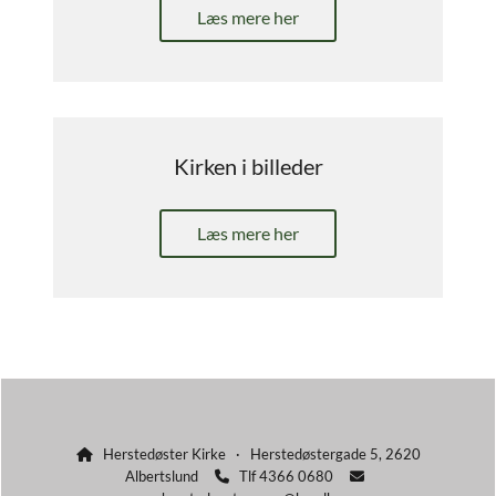
Læs mere her
Kirken i billeder
Læs mere her
Herstedøster Kirke · Herstedøstergade 5, 2620

Albertslund
Tlf 4366 0680

