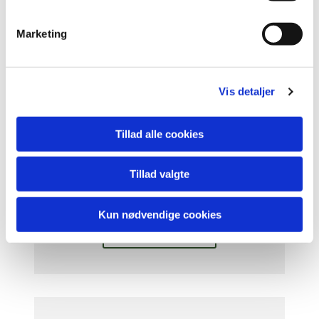
e
v
Marketing
a
Kirke- og sognehistorie
l
g
Vis detaljer
Læs mere her
Tillad alle cookies
Tillad valgte
Kirkens historie
Kun nødvendige cookies
Læs mere her