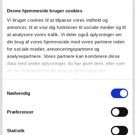
Denne hjemmeside bruger cookies
Vi bruger cookies til at tilpasse vores indhold og
annoncer, til at vise dig funktioner til sociale medier og til
Kirken
at analysere vores trafik. Vi deler også oplysninger om
din brug af vores hjemmeside med vores partnere inden
for sociale medier, annonceringspartnere og
Læs mere her
analysepartnere. Vores partnere kan kombinere disse
data med andre oplysninger, du har givet dem, eller som
de har indsamlet fra din brug af deres tjenester.
S
"Hilsen fra himlen" - af Seppo
Nødvendig
a
Mattinen
m
t
Præferencer
Læs mere her
y
k
k
Statistik