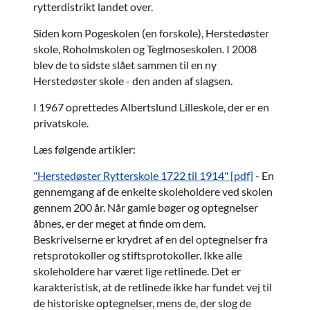
rytterdistrikt landet over.
Siden kom Pogeskolen (en forskole), Herstedøster
skole, Roholmskolen og Teglmoseskolen. I 2008
blev de to sidste slået sammen til en ny
Herstedøster skole - den anden af slagsen.
I 1967 oprettedes Albertslund Lilleskole, der er en
privatskole.
Læs følgende artikler:
"Herstedøster Rytterskole 1722 til 1914" [pdf]
- En
gennemgang af de enkelte skoleholdere ved skolen
gennem 200 år. Når gamle bøger og optegnelser
åbnes, er der meget at finde om dem.
Beskrivelserne er krydret af en del optegnelser fra
retsprotokoller og stiftsprotokoller. Ikke alle
skoleholdere har været lige retlinede. Det er
karakteristisk, at de retlinede ikke har fundet vej til
de historiske optegnelser, mens de, der slog de